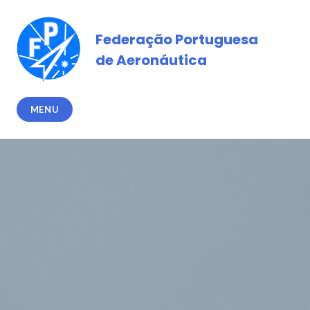
Skip
to
Federação Portuguesa
content
de Aeronáutica
MENU