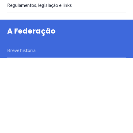
Regulamentos, legislação e links
A Federação
Breve história
Estatutos
Orgãos sociais
Documentos
Licenças desportivas
Associados