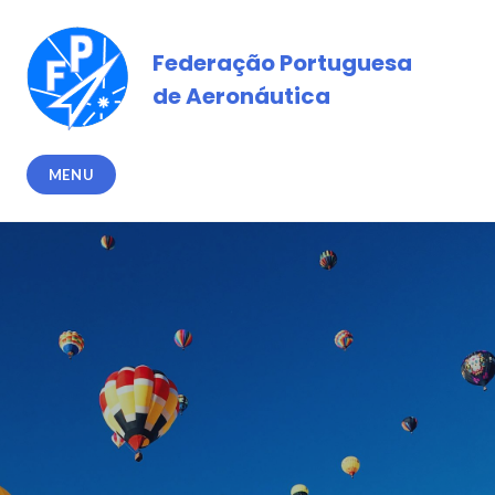
Skip
to
Federação Portuguesa
content
de Aeronáutica
MENU