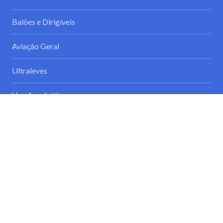
Balões e Dirigíveis
Aviação Geral
Ultraleves
Voo Acrobático
Voo à Vela
Entidades relacionadas
Fédération Aéronautique Internationale
Confederação do Desporto de Portugal