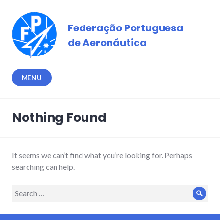
Skip
to
Federação Portuguesa
content
de Aeronáutica
MENU
Nothing Found
It seems we can’t find what you’re looking for. Perhaps
searching can help.
Search
Sear
for: