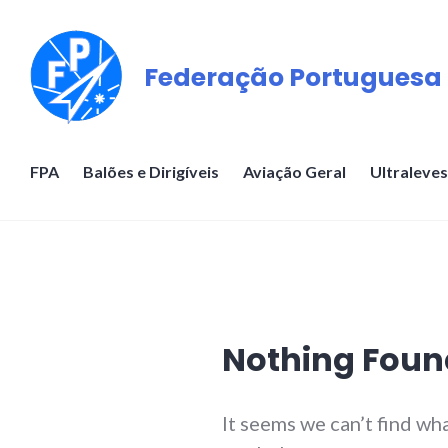
Skip
to
Federação Portuguesa 
content
FPA
Balões e Dirigíveis
Aviação Geral
Ultraleves
Nothing Foun
It seems we can’t find wh