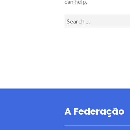
can help.
Search
for:
A Federação