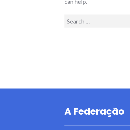
can help.
Search
for:
A Federação