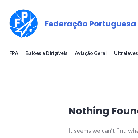
Skip
to
Federação Portuguesa 
content
FPA
Balões e Dirigíveis
Aviação Geral
Ultraleves
Nothing Foun
It seems we can’t find wh