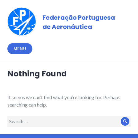
Skip
to
Federação Portuguesa
content
de Aeronáutica
MENU
Nothing Found
It seems we can’t find what you’re looking for. Perhaps
searching can help.
Search
Sear
for: